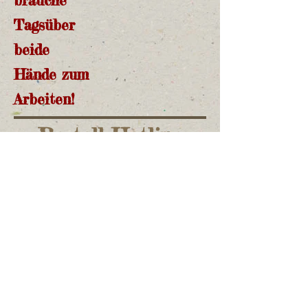
brauche
Tagsüber
beide
Hände zum
Arbeiten!
Bestell Hotline
01716404346