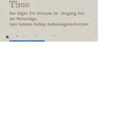
Timo
Der Säger. Ein Virtuose im Umgang mit
der Motorsäge.
S
ein liebstes Hobby: Kettensägenschnitzen
Thorsten
Der Kletterer. Kein Baum ist Ihm zu hoch
oder zu wackelig. " Alles unter 30 Meter ist
ein kleiner Baum" Sein Spitzname: Der
Affe